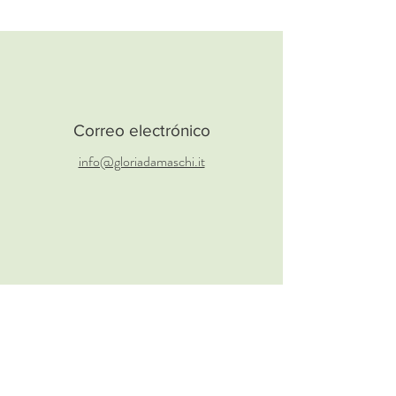
Correo electrónico
info@gloriadamaschi.it
Teléfono
+39 349 0840479