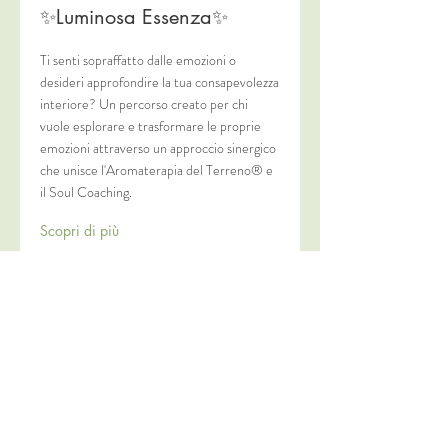
✨Luminosa Essenza✨
Ti senti sopraffatto dalle emozioni o
desideri approfondire la tua consapevolezza
interiore? Un percorso creato per chi
vuole esplorare e trasformare le proprie
emozioni attraverso un approccio sinergico
che unisce l'Aromaterapia del Terreno® e
il Soul Coaching.
Scopri di più
Privacy Policy
|
Cookie Policy
© 2024 Gloria Damaschi. VAT number
05327390265
. All rights reserved.
This site provides information regarding holistic disciplines,
unconventional medicine, and wellness-related professions.