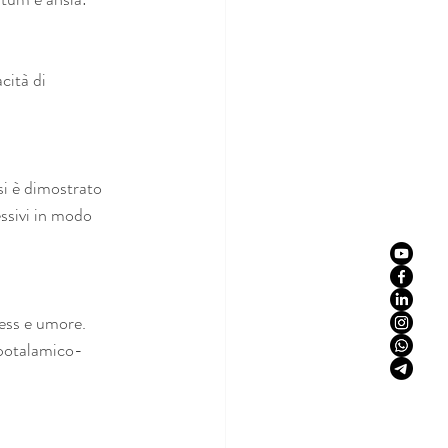
cità di 
si è dimostrato 
essivi in modo 
ress e umore. 
 ipotalamico-