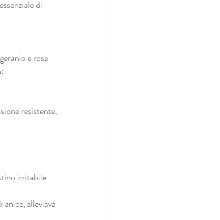
essenziale di 
 geranio e rosa 
a:
sione resistente, 
ino irritabile 
 anice, alleviava 