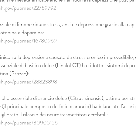
.nih.gov/pubmed/22789792
ziale di limone riduce stress, ansia e depressione grazie alla capa
serotonina e dopamina:
.nih.gov/pubmed/16780969
inico sulla depressione causata da stress cronico imprevedibile, 
essenziale di basilico dolce (Linalol CT) ha ridotto i sintomi depr
etina (Prozac):
.nih.gov/pubmed/28823898
 l'olio essenziale di arancio dolce (Citrus sinensis), ottimo per st
 (il principale composto dell'olio d'arancio) ha bilanciato l'asse
gliorato il rilascio dei neurotrasmettitori cerebrali:
.nih.gov/pubmed/30905156