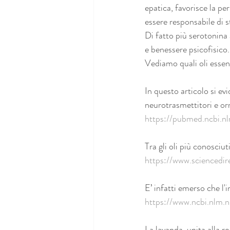
epatica, favorisce la pe
essere responsabile di s
Di fatto più serotonina
e benessere psicofisico.
Vediamo quali oli essenz
In questo articolo si evid
neurotrasmettitori e or
https://pubmed.ncbi.n
Tra gli oli più conosciut
https://www.sciencedi
E’ infatti emerso che l'
https://www.ncbi.nlm
La lavanda, unita alla r