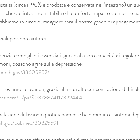
ristalsi (circa il 90% è prodotta e conservata nell’intestino) un su
titichezza, intestino irritabile e ha un forte impatto sul nostro eq
 abbiamo in circolo, maggiore sarà il nostro grado di appagament
iali possono aiutarci.
enzia come gli oli essenziali, grazie alla loro capacità di regolare i
moni, possono agire sulla depressione:
lm.nih.gov/33605857/
i troviamo la lavanda, grazie alla sua alta concentrazione di Linal
rect.com/.../pii/S0378874117322444
inalazione di lavanda quotidianamente ha diminuito i sintomi depr
.nih.gov/pubmed/30825591
osa, si è rilevata efficace anche nel ridurre la depressione post pa