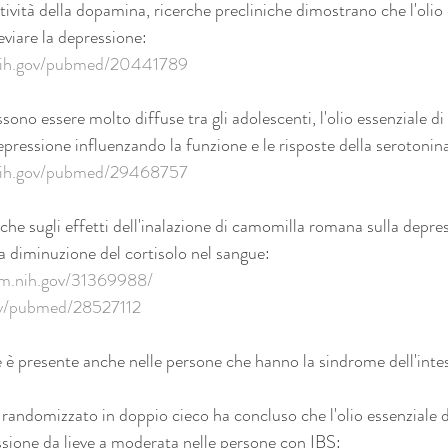
tività della dopamina, ricerche precliniche dimostrano che l'olio 
leviare la depressione:
.nih.gov/pubmed/20441789
ono essere molto diffuse tra gli adolescenti, l'olio essenziale di
pressione influenzando la funzione e le risposte della serotonin
.nih.gov/pubmed/29468757
nche sugli effetti dell'inalazione di camomilla romana sulla depres
la diminuzione del cortisolo nel sangue:
lm.nih.gov/31369988/
gov/pubmed/28527112
 è presente anche nelle persone che hanno la sindrome dell'intest
 randomizzato in doppio cieco ha concluso che l'olio essenziale di
sione da lieve a moderata nelle persone con IBS: