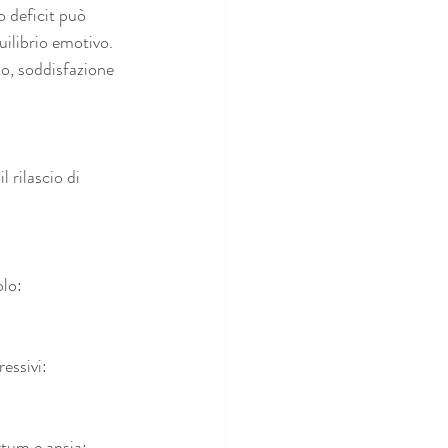
o deficit può 
uilibrio emotivo.
o, soddisfazione 
l rilascio di 
olo:
essivi:
rtum e ansia: 