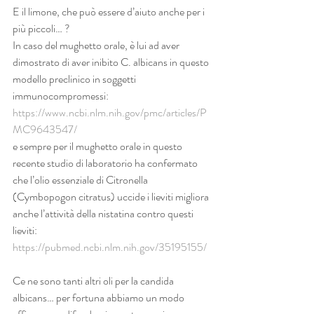
E il limone, che può essere d’aiuto anche per i 
più piccoli… ?
In caso del mughetto orale, è lui ad aver 
dimostrato di aver inibito C. albicans in questo 
modello preclinico in soggetti 
immunocompromessi:
https://www.ncbi.nlm.nih.gov/pmc/articles/P
MC9643547/
e sempre per il mughetto orale in questo 
recente studio di laboratorio ha confermato 
che l’olio essenziale di Citronella 
(Cymbopogon citratus) uccide i lieviti migliora 
anche l’attività della nistatina contro questi 
lieviti:
https://pubmed.ncbi.nlm.nih.gov/35195155/
Ce ne sono tanti altri oli per la candida 
albicans… per fortuna abbiamo un modo 