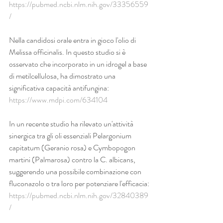
https://pubmed.ncbi.nlm.nih.gov/33356559
/
Nella candidosi orale entra in gioco l'olio di 
Melissa officinalis. In questo studio si è 
osservato che incorporato in un idrogel a base 
di metilcellulosa, ha dimostrato una 
significativa capacità antifungina:
https://www.mdpi.com/634104
In un recente studio ha rilevato un'attività 
sinergica tra gli oli essenziali Pelargonium 
capitatum (Geranio rosa) e Cymbopogon 
martini (Palmarosa) contro la C. albicans, 
suggerendo una possibile combinazione con 
fluconazolo o tra loro per potenziare l'efficacia:
https://pubmed.ncbi.nlm.nih.gov/32840389
/