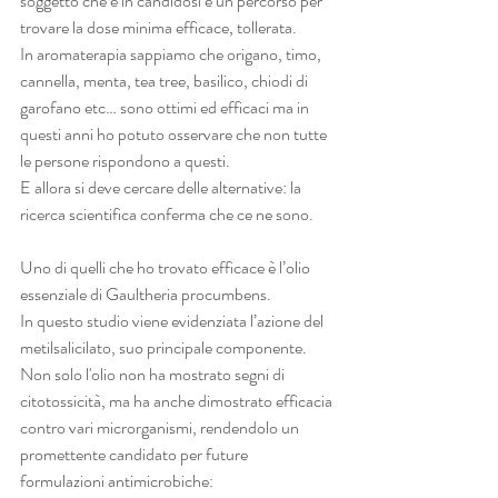
soggetto che è in candidosi e un percorso per 
trovare la dose minima efficace, tollerata.
In aromaterapia sappiamo che origano, timo, 
cannella, menta, tea tree, basilico, chiodi di 
garofano etc… sono ottimi ed efficaci ma in 
questi anni ho potuto osservare che non tutte 
le persone rispondono a questi.
E allora si deve cercare delle alternative: la 
ricerca scientifica conferma che ce ne sono.
Uno di quelli che ho trovato efficace è l’olio 
essenziale di Gaultheria procumbens.
In questo studio viene evidenziata l’azione del 
metilsalicilato, suo principale componente. 
Non solo l'olio non ha mostrato segni di 
citotossicità, ma ha anche dimostrato efficacia 
contro vari microrganismi, rendendolo un 
promettente candidato per future 
formulazioni antimicrobiche: