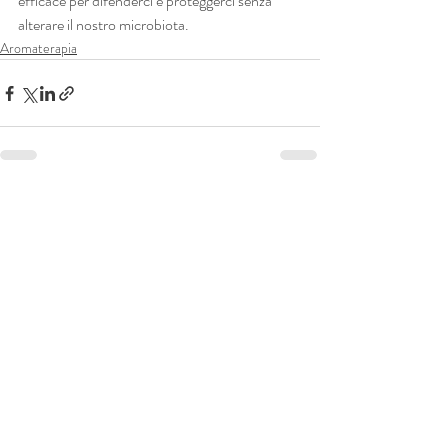
efficace per difenderci e proteggerci senza 
alterare il nostro microbiota.
Aromaterapia
Post recenti
Mostra tutti